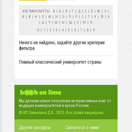
ВСЕ ФАКУЛЬТЕТЫ:
А
|
Б
|
В
|
Г
|
Д
|
Е
|
Ё
|
Ж
|
З
|
И
|
Й
|
К
|
Л
|
М
|
Н
|
О
|
П
|
Р
|
С
|
Т
|
У
|
Ф
|
Х
|
Ц
|
Ч
|
Ш
|
Ы
|
Щ
|
Э
|
Ю
|
Я
0
|
1
|
2
|
3
|
4
|
5
|
6
|
7
|
8
|
9
Ничего не найдено, задайте другие критерии
фильтра.
Главный классический университет страны
Мы делаем новое поколение интерактивных книг от
ведущих университетов и вузов России.
© ИП Замылина Д.В., 2023. Все права защищены.
Другие ресурсы
Связаться с нами