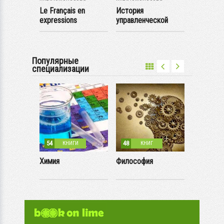
окладов
Le Français en
История
Актуальн
expressions
управленческой
интегрир
ии
intrigantes
мысли
коммуника
в...
Популярные
специализации
54
48
2
КНИГИ
КНИГ
КН
м
Химия
Философия
Языки Юг
Восточно