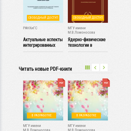
Й ДОСТУП
СВОБОДНЫЙ ДОСТУП
СВОБОДНЫЙ ДОСТУП
СВОБОДН
нный
РАНХиГС
МГУ имени
Северо-Ка
 управления
М.В.Ломоносова
федераль
университе
Актуальные аспекты
Ядерно-физические
Путь слу
нного
интегрированных
технологии в
Отечеству
чебное
коммуникаций:...
прикладных
полиции к
задачах...
Читать новые PDF-книги
Й ДОСТУП
В РАЗРАБОТКЕ
В РАЗРАБОТКЕ
СВОБОДН
МГУ имени
МГУ имени
РАНХиГС
ова
М.В.Ломоносова
М.В.Ломоносова