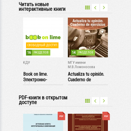
Читать новые
интерактивные книги
СВОБОДНЫЙ ДОСТУП
16
14
101
ЛОВ
РАЗДЕЛОВ
РАЗДЕЛОВ
РАЗ
КДУ
МГУ имени
КДУ
М.В.Ломоносова
 Diver
Book on lime.
Actualiza tu opinión.
España: hi
Электронно-
Cuaderno de
literatura
библиотечная
ejercicios
Siglos...
система (...
PDF-книги в открытом
доступе