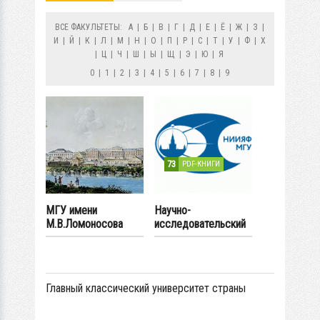
ВСЕ ФАКУЛЬТЕТЫ:
А
|
Б
|
В
|
Г
|
Д
|
Е
|
Ё
|
Ж
|
З
|
И
|
Й
|
К
|
Л
|
М
|
Н
|
О
|
П
|
Р
|
С
|
Т
|
У
|
Ф
|
Х
|
Ц
|
Ч
|
Ш
|
Ы
|
Щ
|
Э
|
Ю
|
Я
0
|
1
|
2
|
3
|
4
|
5
|
6
|
7
|
8
|
9
73
PDF-КНИГИ
МГУ имени
Научно-
М.В.Ломоносова
исследовательский
институт ядерной
физики имени Д.В.
Скобельцына
Главный классический университет страны