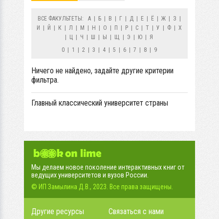
ВСЕ ФАКУЛЬТЕТЫ:
А
|
Б
|
В
|
Г
|
Д
|
Е
|
Ё
|
Ж
|
З
|
И
|
Й
|
К
|
Л
|
М
|
Н
|
О
|
П
|
Р
|
С
|
Т
|
У
|
Ф
|
Х
|
Ц
|
Ч
|
Ш
|
Ы
|
Щ
|
Э
|
Ю
|
Я
0
|
1
|
2
|
3
|
4
|
5
|
6
|
7
|
8
|
9
Ничего не найдено, задайте другие критерии
фильтра.
Главный классический университет страны
Мы делаем новое поколение интерактивных книг от
ведущих университетов и вузов России.
© ИП Замылина Д.В., 2023. Все права защищены.
Другие ресурсы
Связаться с нами