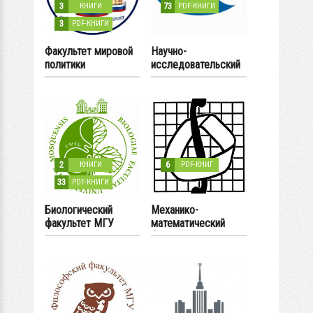
3
73
КНИГИ
PDF-КНИГИ
3
PDF-КНИГИ
Факультет мировой
Научно-
политики
исследовательский
институт ядерной
физики имени Д.В.
Скобельцына
2
6
КНИГИ
PDF-КНИГ
33
PDF-КНИГИ
Биологический
Механико-
факультет МГУ
математический
факультет МГУ