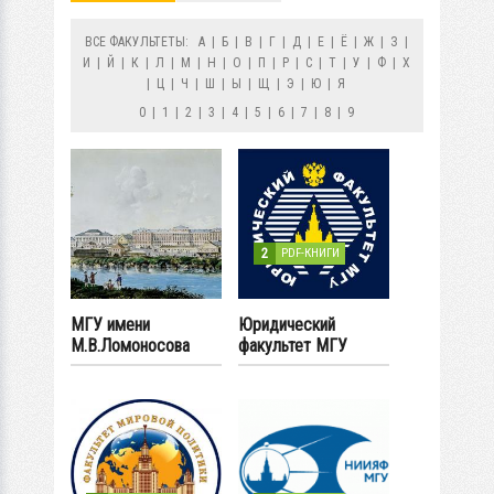
ВСЕ ФАКУЛЬТЕТЫ:
А
|
Б
|
В
|
Г
|
Д
|
Е
|
Ё
|
Ж
|
З
|
И
|
Й
|
К
|
Л
|
М
|
Н
|
О
|
П
|
Р
|
С
|
Т
|
У
|
Ф
|
Х
|
Ц
|
Ч
|
Ш
|
Ы
|
Щ
|
Э
|
Ю
|
Я
0
|
1
|
2
|
3
|
4
|
5
|
6
|
7
|
8
|
9
2
PDF-КНИГИ
МГУ имени
Юридический
М.В.Ломоносова
факультет МГУ