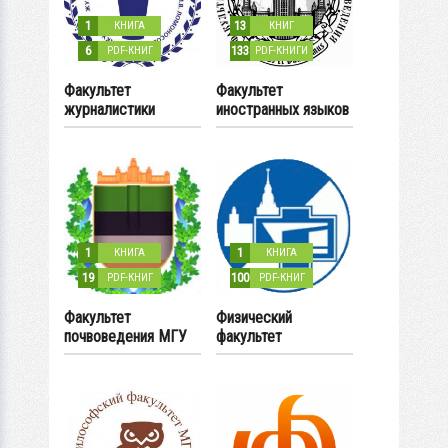
1
13
КНИГА
КНИГ
6
133
PDF-КНИГ
PDF-КНИГИ
Факультет
Факультет
журналистики
иностранных языков
и регионоведения
1
1
КНИГА
КНИГА
19
100
PDF-КНИГ
PDF-КНИГ
Факультет
Физический
почвоведения МГУ
факультет
имени М.В.
Ломоносова