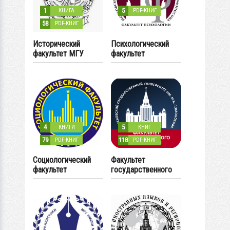
1
5
КНИГА
PDF-КНИГ
58
PDF-КНИГ
Исторический
Психологический
факультет МГУ
факультет
4
5
КНИГИ
КНИГ
79
118
PDF-КНИГ
PDF-КНИГ
Социологический
Факультет
факультет
государственного
управления