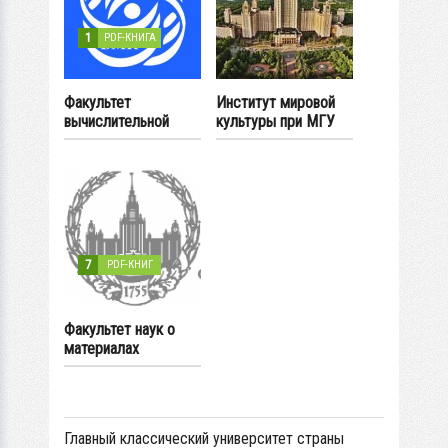
1
PDF-КНИГА
Факультет
Институт мировой
вычислительной
культуры при МГУ
математики и
кибернетики МГУ
7
PDF-КНИГ
Факультет наук о
материалах
Главный классический университет страны