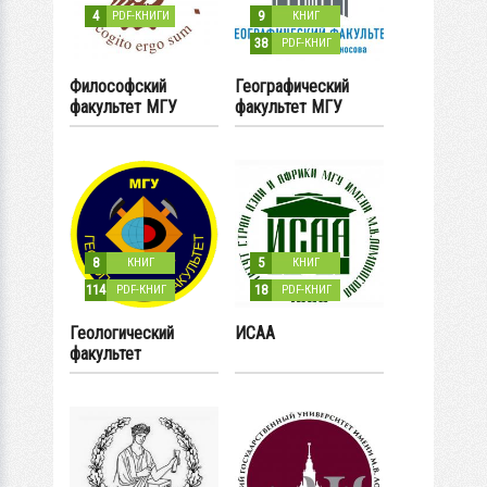
4
9
PDF-КНИГИ
КНИГ
38
PDF-КНИГ
Философский
Географический
факультет МГУ
факультет МГУ
8
5
КНИГ
КНИГ
114
18
PDF-КНИГ
PDF-КНИГ
Геологический
ИСАА
факультет