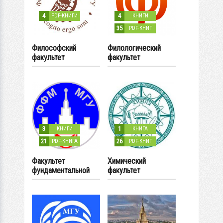
4
4
PDF-КНИГИ
КНИГИ
35
PDF-КНИГ
Философский
Филологический
факультет
факультет
3
1
КНИГИ
КНИГА
21
26
PDF-КНИГА
PDF-КНИГ
Факультет
Химический
фундаментальной
факультет
медицины