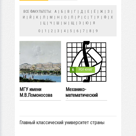
ВСЕ ФАКУЛЬТЕТЫ:
А
|
Б
|
В
|
Г
|
Д
|
Е
|
Ё
|
Ж
|
З
|
И
|
Й
|
К
|
Л
|
М
|
Н
|
О
|
П
|
Р
|
С
|
Т
|
У
|
Ф
|
Х
|
Ц
|
Ч
|
Ш
|
Ы
|
Щ
|
Э
|
Ю
|
Я
0
|
1
|
2
|
3
|
4
|
5
|
6
|
7
|
8
|
9
6
PDF-КНИГ
МГУ имени
Механико-
М.В.Ломоносова
математический
факультет МГУ
Главный классический университет страны