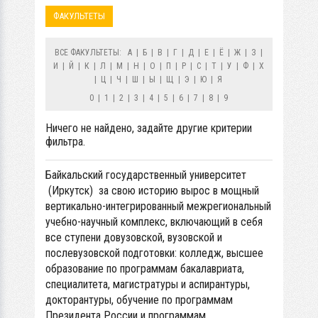
ФАКУЛЬТЕТЫ
ВСЕ ФАКУЛЬТЕТЫ:
А
|
Б
|
В
|
Г
|
Д
|
Е
|
Ё
|
Ж
|
З
|
И
|
Й
|
К
|
Л
|
М
|
Н
|
О
|
П
|
Р
|
С
|
Т
|
У
|
Ф
|
Х
|
Ц
|
Ч
|
Ш
|
Ы
|
Щ
|
Э
|
Ю
|
Я
0
|
1
|
2
|
3
|
4
|
5
|
6
|
7
|
8
|
9
Ничего не найдено, задайте другие критерии
фильтра.
Байкальский государственный университет
(Иркутск) за свою историю вырос в мощный
вертикально-интегрированный межрегиональный
учебно-научный комплекс, включающий в себя
все ступени довузовской, вузовской и
послевузовской подготовки: колледж, высшее
образование по программам бакалавриата,
специалитета, магистратуры и аспирантуры,
докторантуры, обучение по программам
Президента России и программам