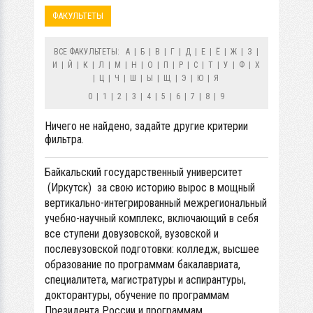
ФАКУЛЬТЕТЫ
ВСЕ ФАКУЛЬТЕТЫ:
А
|
Б
|
В
|
Г
|
Д
|
Е
|
Ё
|
Ж
|
З
|
И
|
Й
|
К
|
Л
|
М
|
Н
|
О
|
П
|
Р
|
С
|
Т
|
У
|
Ф
|
Х
|
Ц
|
Ч
|
Ш
|
Ы
|
Щ
|
Э
|
Ю
|
Я
0
|
1
|
2
|
3
|
4
|
5
|
6
|
7
|
8
|
9
Ничего не найдено, задайте другие критерии
фильтра.
Байкальский государственный университет
(Иркутск) за свою историю вырос в мощный
вертикально-интегрированный межрегиональный
учебно-научный комплекс, включающий в себя
все ступени довузовской, вузовской и
послевузовской подготовки: колледж, высшее
образование по программам бакалавриата,
специалитета, магистратуры и аспирантуры,
докторантуры, обучение по программам
Президента России и программам