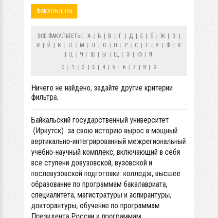
ФАКУЛЬТЕТЫ
ВСЕ ФАКУЛЬТЕТЫ:
А
|
Б
|
В
|
Г
|
Д
|
Е
|
Ё
|
Ж
|
З
|
И
|
Й
|
К
|
Л
|
М
|
Н
|
О
|
П
|
Р
|
С
|
Т
|
У
|
Ф
|
Х
|
Ц
|
Ч
|
Ш
|
Ы
|
Щ
|
Э
|
Ю
|
Я
0
|
1
|
2
|
3
|
4
|
5
|
6
|
7
|
8
|
9
Ничего не найдено, задайте другие критерии
фильтра.
Байкальский государственный университет
(Иркутск) за свою историю вырос в мощный
вертикально-интегрированный межрегиональный
учебно-научный комплекс, включающий в себя
все ступени довузовской, вузовской и
послевузовской подготовки: колледж, высшее
образование по программам бакалавриата,
специалитета, магистратуры и аспирантуры,
докторантуры, обучение по программам
Президента России и программам