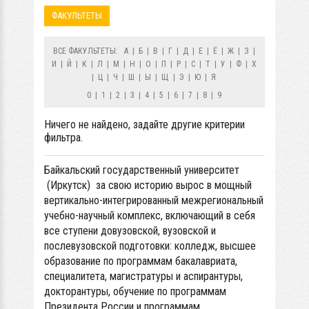
ФАКУЛЬТЕТЫ
ВСЕ ФАКУЛЬТЕТЫ:
А
|
Б
|
В
|
Г
|
Д
|
Е
|
Ё
|
Ж
|
З
|
И
|
Й
|
К
|
Л
|
М
|
Н
|
О
|
П
|
Р
|
С
|
Т
|
У
|
Ф
|
Х
|
Ц
|
Ч
|
Ш
|
Ы
|
Щ
|
Э
|
Ю
|
Я
0
|
1
|
2
|
3
|
4
|
5
|
6
|
7
|
8
|
9
Ничего не найдено, задайте другие критерии
фильтра.
Байкальский государственный университет
(Иркутск) за свою историю вырос в мощный
вертикально-интегрированный межрегиональный
учебно-научный комплекс, включающий в себя
все ступени довузовской, вузовской и
послевузовской подготовки: колледж, высшее
образование по программам бакалавриата,
специалитета, магистратуры и аспирантуры,
докторантуры, обучение по программам
Президента России и программам