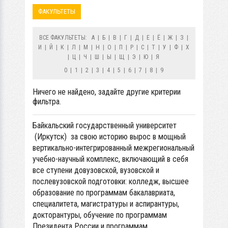
ФАКУЛЬТЕТЫ
ВСЕ ФАКУЛЬТЕТЫ:
А
|
Б
|
В
|
Г
|
Д
|
Е
|
Ё
|
Ж
|
З
|
И
|
Й
|
К
|
Л
|
М
|
Н
|
О
|
П
|
Р
|
С
|
Т
|
У
|
Ф
|
Х
|
Ц
|
Ч
|
Ш
|
Ы
|
Щ
|
Э
|
Ю
|
Я
0
|
1
|
2
|
3
|
4
|
5
|
6
|
7
|
8
|
9
Ничего не найдено, задайте другие критерии
фильтра.
Байкальский государственный университет
(Иркутск) за свою историю вырос в мощный
вертикально-интегрированный межрегиональный
учебно-научный комплекс, включающий в себя
все ступени довузовской, вузовской и
послевузовской подготовки: колледж, высшее
образование по программам бакалавриата,
специалитета, магистратуры и аспирантуры,
докторантуры, обучение по программам
Президента России и программам