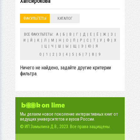
Хапсирокова
ФАКУЛЬТЕТЫ
КАТАЛОГ
ВСЕ ФАКУЛЬТЕТЫ:
А
|
Б
|
В
|
Г
|
Д
|
Е
|
Ё
|
Ж
|
З
|
И
|
Й
|
К
|
Л
|
М
|
Н
|
О
|
П
|
Р
|
С
|
Т
|
У
|
Ф
|
Х
|
Ц
|
Ч
|
Ш
|
Ы
|
Щ
|
Э
|
Ю
|
Я
0
|
1
|
2
|
3
|
4
|
5
|
6
|
7
|
8
|
9
Ничего не найдено, задайте другие критерии
фильтра.
Мы делаем новое поколение интерактивных книг от
ведущих университетов и вузов России.
© ИП Замылина Д.В., 2023. Все права защищены.