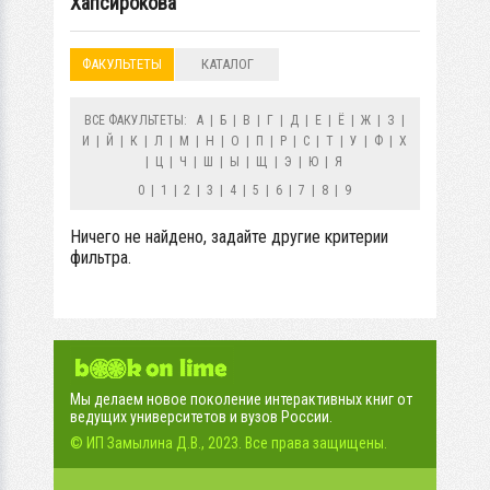
Хапсирокова
ФАКУЛЬТЕТЫ
КАТАЛОГ
ВСЕ ФАКУЛЬТЕТЫ:
А
|
Б
|
В
|
Г
|
Д
|
Е
|
Ё
|
Ж
|
З
|
И
|
Й
|
К
|
Л
|
М
|
Н
|
О
|
П
|
Р
|
С
|
Т
|
У
|
Ф
|
Х
|
Ц
|
Ч
|
Ш
|
Ы
|
Щ
|
Э
|
Ю
|
Я
0
|
1
|
2
|
3
|
4
|
5
|
6
|
7
|
8
|
9
Ничего не найдено, задайте другие критерии
фильтра.
Мы делаем новое поколение интерактивных книг от
ведущих университетов и вузов России.
© ИП Замылина Д.В., 2023. Все права защищены.