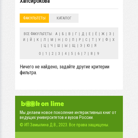
Хапсирокова
ФАКУЛЬТЕТЫ
КАТАЛОГ
ВСЕ ФАКУЛЬТЕТЫ:
А
|
Б
|
В
|
Г
|
Д
|
Е
|
Ё
|
Ж
|
З
|
И
|
Й
|
К
|
Л
|
М
|
Н
|
О
|
П
|
Р
|
С
|
Т
|
У
|
Ф
|
Х
|
Ц
|
Ч
|
Ш
|
Ы
|
Щ
|
Э
|
Ю
|
Я
0
|
1
|
2
|
3
|
4
|
5
|
6
|
7
|
8
|
9
Ничего не найдено, задайте другие критерии
фильтра.
Мы делаем новое поколение интерактивных книг от
ведущих университетов и вузов России.
© ИП Замылина Д.В., 2023. Все права защищены.