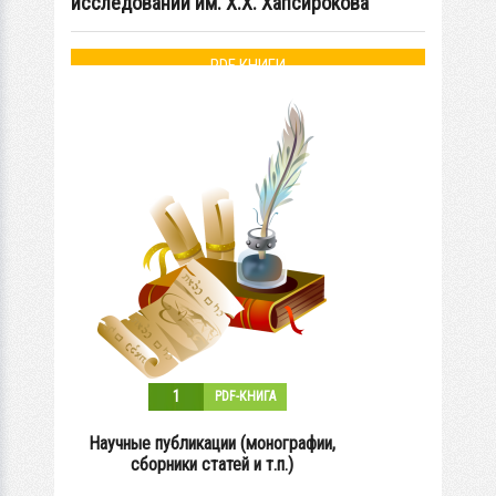
исследований им. Х.Х. Хапсирокова
PDF КНИГИ
1
PDF-КНИГА
Научные публикации (монографии,
сборники статей и т.п.)