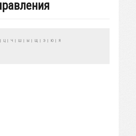
правления
|
Ц
|
Ч
|
Ш
|
Ы
|
Щ
|
Э
|
Ю
|
Я