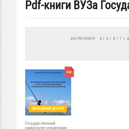
Pdf-книги ВУЗа Госу
ВСЕ PDF-КНИГИ:
А
|
Б
|
В
|
Г
|
СВОБОДНЫЙ ДОСТУП
Государственный
университет управления