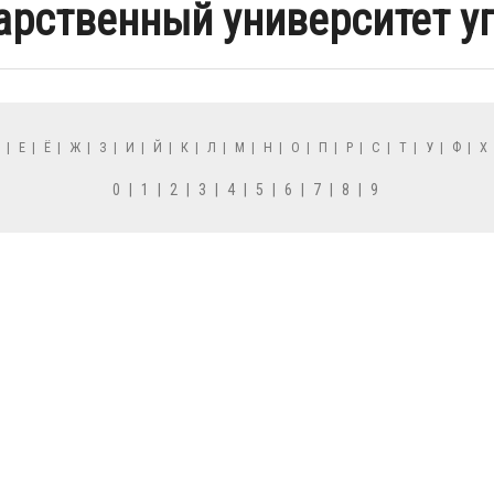
дарственный университет у
Д
|
Е
|
Ё
|
Ж
|
З
|
И
|
Й
|
К
|
Л
|
М
|
Н
|
О
|
П
|
Р
|
С
|
Т
|
У
|
Ф
|
Х
0
|
1
|
2
|
3
|
4
|
5
|
6
|
7
|
8
|
9