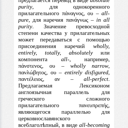
предлагается перевод
в
виде
absolute
purity
, для однокоренного
прилагательного π
άναγνος,
ου
–
all-
pure
, для наречия π
ανάγνως
–
in all
purity
. Значение превосходной
степени качества у прилагательных
может передаваться
с
помощью
присоединения наречий
wholly,
entirely, totally, absolutely
или
компонента
all
-, например,
π
άνστενος,
ου
–
wholly narrow
,
π
ανλώβητος
,
ου
–
entirely disfigured
,
π
αντέλειος, αν
–
all-
perfect
.
Предлагаемая Лексиконом
англоязычная параллель для
греческого сложного
прилагательного
π
ανευ
π
ρε
π
ής
,
являющегося параллелью для
церковнославянского
всеблагол
ѣ
пный,
в
виде
all-becoming