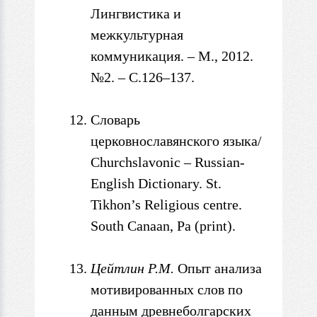
Лингвистика и
межкультурная
коммуникация. – М., 2012.
№2. – С.
126–137.
Словарь
церковнославянского языка/
Сhurchslavonic – Russian-
English Dictionary. St.
Tikhon
’s Religious centre.
South Canaan, Pa (print).
Цейтлин Р.М
.
Опыт анализа
мотивированных слов по
данным древнеболгарских