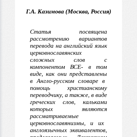
Г.А. Казимова (Москва, Россия)
С
татья посвящена
рассмотрению вариантов
перевода на английский язык
церковнославянских
сложных слов
с
компонентом ВСЕ-
в
том
виде, как
они представлены
в
Англо-русском словаре
в
помощь христианскому
переводчику
, а также,
в
виде
греческих слов, кальками
которых являются
рассматриваемые
церковнославянизмы, и их
англоязычных эквивалентов,