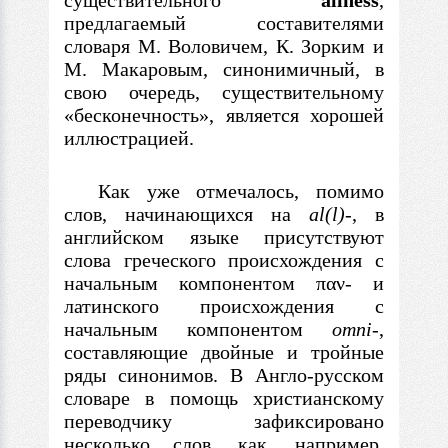
существительного
allness
,
предлагаемый составителями
словаря М. Воловичем, К. Зорким и
М. Макаровым, синонимичный,
в
свою очередь, существительному
«бесконечность», является хорошей
иллюстрацией.
Как уже отмечалось, помимо
слов, начинающихся на
al(l)-
,
в
английском языке присутствуют
слова греческого происхождения
с
начальным компонентом
παν
-
и
латинского происхождения
с
начальным компонентом
omni-
,
составляющие двойные и тройные
ряды синонимов.
В
Англо-русском
словаре
в
помощь христианскому
переводчику зафиксировано
несколько слов, как, например,