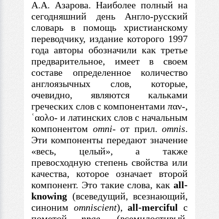
А.А. Азарова. Наиболее полный на
сегодняшний день Англо-русский
словарь
в
помощь христианскому
переводчику, издание которого 1997
года авторы обозначили как третье
предварительное, имеет
в
своем
составе определенное количество
англоязычных слов, которые,
очевидно, являются кальками
греческих слов
с
компонентами
π
αν
-
,
ʿαολο
-
и латинских слов
с
начальным
компонентом
omni-
от прил.
omnis
.
Эти компоненты передают значение
«весь, целый», а также
превосходную степень свойства или
качества, которое означает второй
компонент. Это такие слова, как
all-
knowing
(всеведущий, всезнающий,
синоним
omniscient
),
all-merciful
с
пометой
прав.
(всемилостивый,