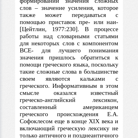
формировании значения сложных
слов
–
значение усиления, которое
также может передаваться
с
помощью приставок пре- или наи-
[Цейтлин, 1977:230].
В
процессе
работы над словарными статьями
для некоторых слов
с
компонентом
ВСЕ- для лучшего понимания
значения пришлось обратиться к
помощи греческого языка, поскольку
такие сложные слова
в
большинстве
своем являются кальками
с
греческого. Информативным
в
этом
смысле оказался известный
греческо-английский лексикон,
составленный американцем
греческого происхождения Е.А.
Софоклесом еще
в
конце XIX века и
включающий греческую лексику не
только античного и позднеантичного