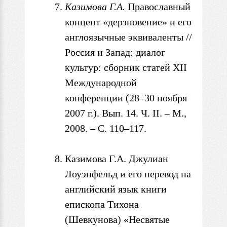
Казимова Г.А.
Православный
концепт
«дерзновение» и его
англоязычные эквиваленты //
Россия и Запад: диалог
культур: с
борник статей XII
Международной
конференции (28–30 ноября
2007 г.). Вып
. 14. Ч. II. – М.,
2008. – С. 110–117.
Казимова Г.А
. Джулиан
Лоуэнфельд и его перевод на
английский язык книги
епископа
Тихона
(Шевкунова) «Несвятые