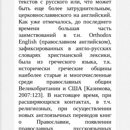
текстов
с
русского или, что может
быть еще более затруднительным,
церковнославянского на английский.
Как уже отмечалось, до последнего
времени большая часть
заимствований
в
т.н. Orthodox
English (православном английском),
зафиксированных
в
англо-русских
словарях христианской лексики,
была из греческого языка, т.к.
исторически греческие общины
наиболее старые и многочисленные
среди православных общин
Великобритании и США [Казимова,
2007:123].
В
настоящее время, при
расширяющихся контактах,
в
т.ч.
религиозных, при осуществлении
новых англоязычных переводов книг
о Православии, появлении
православных русскоязычных