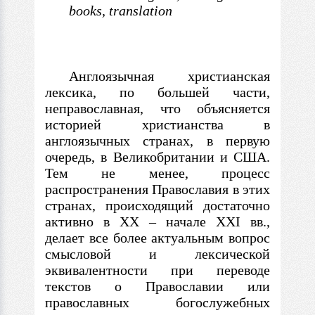
books, translation
Англоязычная христианская
лексика, по большей части,
неправославная, что объясняется
историей христианства
в
англоязычных странах,
в
первую
очередь,
в
Великобритании и США.
Тем не менее, процесс
распространения Православия
в
этих
странах, происходящий достаточно
активно
в
XX
–
начале XXI вв.,
делает все более актуальным вопрос
смысловой и лексической
эквивалентности при переводе
текстов о Православии или
православных богослужебных