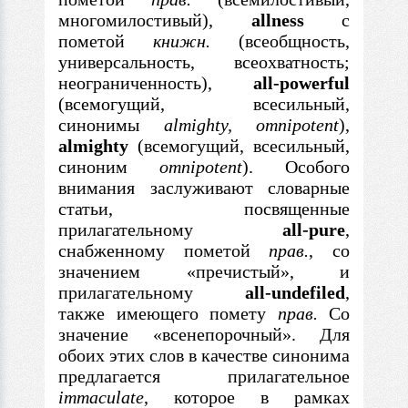
многомилостивый),
allness
с
пометой
книжн.
(всеобщность,
универсальность, всеохватность;
неограниченность),
all-powerful
(всемогущий, всесильный,
синонимы
almighty, omnipotent
),
almighty
(всемогущий, всесильный,
синоним
omnipotent
). Особого
внимания заслуживают словарные
статьи, посвященные
прилагательному
all-pure
,
снабженному пометой
прав.
, со
значением
«пречистый», и
прилагательному
all-
undefiled
,
также имеющего помету
прав.
Со
значение «всенепорочный». Для
обоих этих слов
в
качестве синонима
предлагается прилагательное
immaculate
, которое
в
рамках