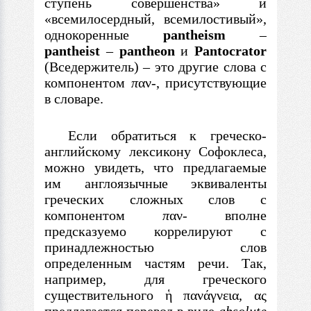
ступень совершенства» и
«всемилосердный, всемилостивый»,
однокоренные
pantheism
–
pantheist
–
pantheon
и
Pantocrator
(Вседержитель)
–
это другие слова
с
компонентом
π
αν
-
, присутствующие
в
словаре.
Если обратиться к греческо-
английскому лексикону Софоклеса,
можно увидеть, что предлагаемые
им англоязычные эквиваленты
греческих сложных слов
с
компонентом
π
αν
-
вполне
предсказуемо коррелируют
с
принадлежностью слов
определенным частям речи. Так,
например, для греческого
существительного
ἡ
π
ανάγνεια
,
ας