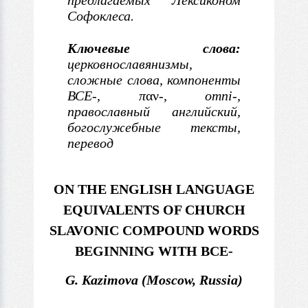
предлагаемых Лексиконом
Софоклеса.
Ключевые слова
:
церковнославянизмы,
сложные слова, компоненты
ВСЕ-, π
αν
-, omni-,
православный английский,
богослужебные тексты,
перевод
ON THE ENGLISH LANGUAGE
EQUIVALENTS OF CHURCH
SLAVONIC COMPOUND WORDS
BEGINNING WITH ВСЕ-
G. Kazimova (Moscow, Russia)