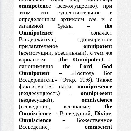
omnipotence
(всемогущество), при
этом это существительное
в
определенным артиклем
the
и
с
заглавной буквы
–
the
Omnipotence
–
означает
Вседержитель; однокоренное
прилагательное
omnipotent
(всемогущий, всесильный),
с
тем же
вариантом
–
the Omnipotent
–
синонимично
the Lord God
Omnipotent
–
«Господь Бог
Вседержитель» (Откр. 19:6). Также
фиксируются пары
omnipresence
(вездесущность)
–
omnipresent
(вездесущий),
omniscience
(всеведение, всезнание;
the
Omniscience
–
Всеведущий,
Divine
Omniscience
–
Божественное
Всеведение)
–
omniscient