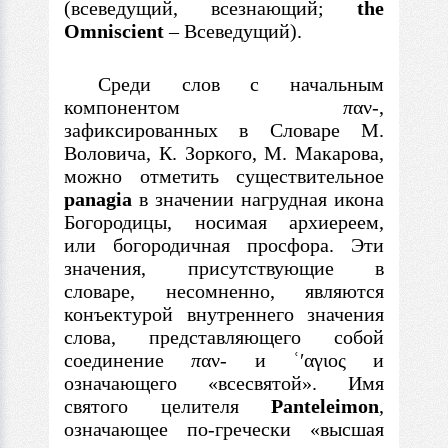
(всеведущий, всезнающий;
the
Omniscient
–
Всеведущий).
Среди слов
с
начальным
компонентом
π
αν
-
,
зафиксированных
в
Словаре М.
Воловича, К. Зоркого, М. Макарова,
можно отметить существительное
panagia
в
значении нагрудная икона
Богородицы, носимая архиереем,
или богородичная просфора. Эти
значения, присутствующие
в
словаре, несомненно, являются
конъектурой внутреннего значения
слова, представляющего собой
соединение
π
αν
-
и
ʿʹαγιος
и
означающего «всесвятой». Имя
святого целителя
Panteleimon
,
означающее по-гречески «высшая