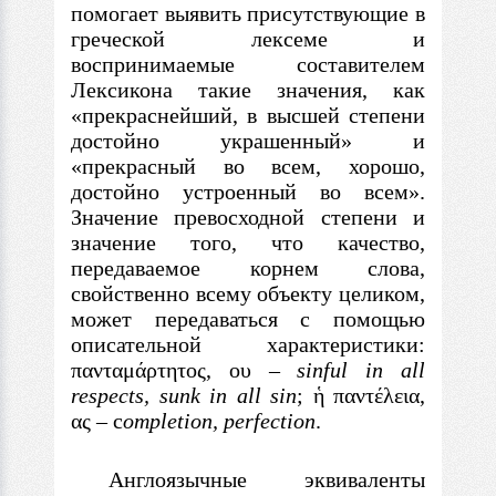
помогает выявить присутствующие
в
греческой лексеме и
воспринимаемые составителем
Лексикона такие значения, как
«прекраснейший,
в
высшей степени
достойно украшенный» и
«прекрасный во всем, хорошо,
достойно устроенный во всем».
Значение превосходной степени и
значение того, что качество,
передаваемое корнем слова,
свойственно всему объекту целиком,
может передаваться c помощью
описательной характеристики:
π
αντα
μ
άρτητος, ου
–
sinful in all
respects, sunk in all sin
;
ἡ παντέλεια,
ας
– c
ompletion, perfection
.
Англоязычные эквиваленты