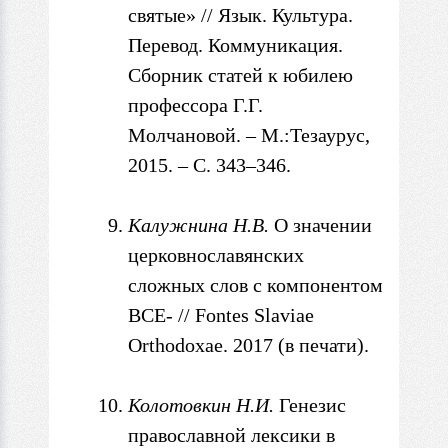
святые» // Язык. Культура.
Перевод. Коммуникация.
Сборник статей
к юбилею
профессора Г.Г.
Молчановой. – М.:Тезаурус,
2015. –
С. 343–346.
Калужнина Н.В.
О значении
церковнославянских
сложных слов
с
компонентом
ВСЕ- // Fontes Slaviae
Orthodoxae. 2017 (в печати).
Колотовкин
Н.И.
Генезис
православной лексики
в