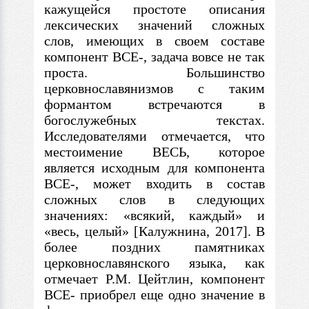
кажущейся простоте описания
лексических значений сложных
слов, имеющих
в
своем составе
компонент ВСЕ-, задача вовсе не так
проста. Большинство
церковнославянизмов
с
таким
формантом встречаются
в
богослужебных текстах.
Исследователями отмечается, что
местоимение ВЕСЬ, которое
является исходным для компонента
ВСЕ-, может входить
в
состав
сложных слов
в
следующих
значениях: «всякий, каждый» и
«весь, целый» [Калужнина, 2017].
В
более поздних памятниках
церковнославянского языка, как
отмечает Р.М. Цейтлин, компонент
ВСЕ- приобрел еще одно значение
в