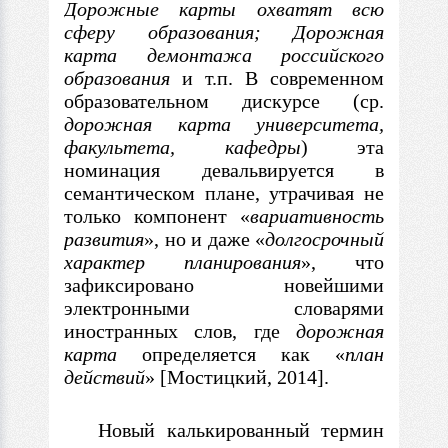
Дорожные карты охватят всю
сферу образования;
Дорожная
карта демонтажа российского
образования
и т.п. В современном
образовательном дискурсе (ср.
дорожная карта университета,
факультета, кафедры
)
эта
номинация девальвируется в
семантическом плане, утрачивая не
только компонент
«
вариативность
развития
»
,
но и даже
«
долгосрочный
характер
планирования
»
,
что
зафиксировано новейшими
электронными словарями
иностранных слов, где
дорожная
карта
определяется как
«
план
действий
»
[Мостицкий, 2014].
Новый калькированный термин