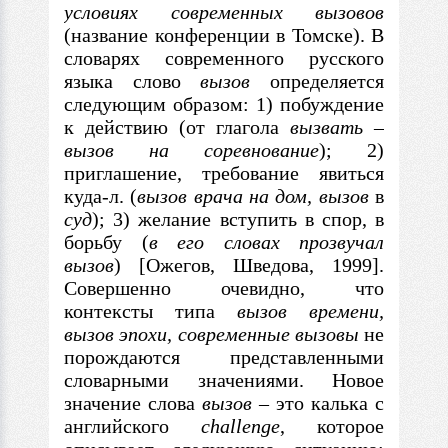
условиях современных
вызовов
(название конференции
в
Томске).
В
словарях современного русского
языка слово
вызов
определяется
следующим образом: 1) побуждение
к действию (от глагола
вызвать
–
вызов на соревнование
); 2)
приглашение, требование явиться
куда-л. (
вызов врача на дом, вызов
в
суд
); 3) желание вступить
в
спор,
в
борьбу (
в его словах прозвучал
вызов
) [Ожегов, Шведова, 1999].
Совершенно очевидно, что
контексты типа
вызов времени
,
вызов эпохи, современные вызовы
не
порождаются представленными
словарными значениями. Новое
значение слова
вызов
–
это калька
с
английского
challenge
, которое