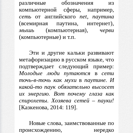
различные обозначения из
компьютерной сферы, например,
сеть
от английского
net
,
паутина
(всемирная паутина, интернет),
мышь
(компьютерная),
черви
(компьютерные) и т.п.
Эти и другие кальки развивают
метафоризацию
в
русском языке, что
подтверждает следующий пример:
Молодые люди путаются
в
сети
точь-в-точь как мухи
в
паутине. И
какой-то паук обязательно высосет
их энергию.
Вот почему глаза как
спирохеты. Хозяева сетей
–
пауки!
[Казкенова, 2014: 119].
Новые слова, заимствованные по
происхождению, нередко