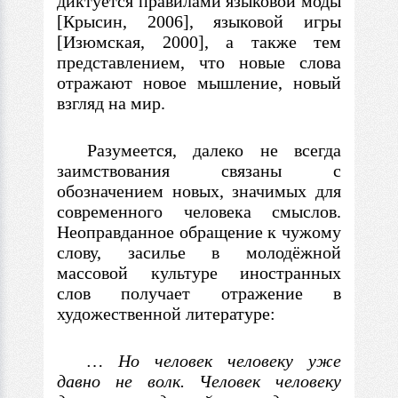
диктуется правилами языковой моды
[Крысин, 2006], языко
вой игры
[Изюмская,
2000],
а также тем
представлением, что новые слова
отражают новое мышление, новый
взгляд на мир.
Разумеется, далеко не всегда
заимствования связаны
с
обозначением новых, значимых для
современного человека смыслов.
Неоправданное обращение к чужому
слову, засилье
в
молодёжной
массовой культуре иностранных
слов получает отражение
в
художественной литературе:
… Но человек человеку
уже
давно не волк. Человек человеку