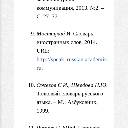
коммуникация, 2013. №2. –
С. 27–37.
Мостицкий И.
Словарь
иностранных слов, 2014.
URL:
http://speak_russian.academic.
ru
.
Ожегов С.И., Шведова Н
.Ю.
Толковый словарь русского
языка. – М.: Азбуковник,
1999.
Putnam
H.
Mind, Language