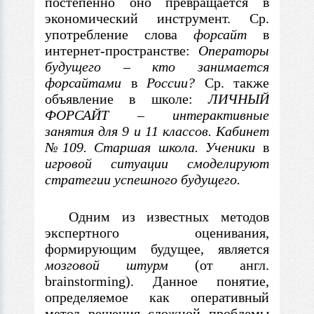
постепенно оно превращается
в
экономический инструмент. Ср.
употребление слова
форсайт
в
интернет-пространстве:
Операторы
будущего
–
кто занимается
форсайтами
в
России?
Ср. также
объявление
в
школе:
ЛИЧНЫЙ
ФОРСАЙТ
–
интерактивные
занятия для 9 и 11 классов.
Кабинет
№109. Старшая школа. Ученики
в
игровой ситуации смоделируют
стратегии
успешного будущего.
Одним из известных методов
экспертного оценивания,
формирующим будущее, является
мозговой штурм
(от англ.
brainstorming). Данное понятие,
определяемое как оперативный
метод решения сложной проблемы