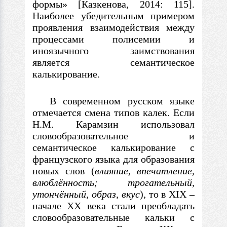
формы» [Казкенова, 2014: 115].
Наиболее убедительным примером
проявления взаимодействия между
процессами полисемии и
иноязычного заимствования
является семантическое
калькирование.
В современном русском языке
отмечается смена типов калек. Если
Н.М. Карамзин использовал
словообразовательное и
семантическое калькирование
с
французского языка для образования
новых слов (
влияние, впечатление,
влюблённость; трогательный,
утончённый, образ, вкус
), то
в
XIX
–
начале XX века стали преобладать
словообразовательные кальки
с