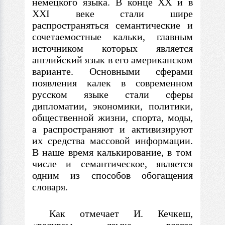
немецкого языка.
В
конце XX и
в
XXI веке стали шире
распространяться семантические и
сочетаемостные кальки, главным
источником которых является
английский язык
в
его американском
варианте. Основными сферами
появления калек
в
современном
русском языке стали сферы
дипломатии, экономики, политики,
общественной жизни, спорта, моды,
а распространяют и активизируют
их средства массовой информации.
В
наше время калькирование,
в
том
числе и семантическое, является
одним из способов обогащения
словаря.
Как отмечает И. Кечкеш,