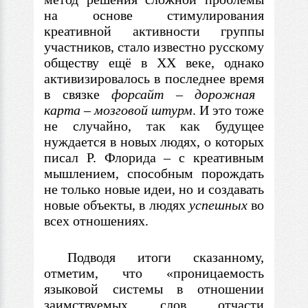
на основе стимулирования
креативной активности группы
участников, стало известно русскому
обществу ещё
в
XX веке, однако
активизировалось
в
последнее время
в
связке
форсайт
–
дорожная
карта
–
мозговой штурм
. И это тоже
не случайно, так как будущее
нуждается
в
новых людях, о которых
писал Р. Флорида
– с
креативным
мышлением, способным порождать
не только новые идеи, но и создавать
новые объекты,
в
людях
успешных
во
всех отношениях.
Подводя итоги сказанному,
отметим, что «проницаемость
языковой системы
в
отношении
заимствуемых слов отчасти