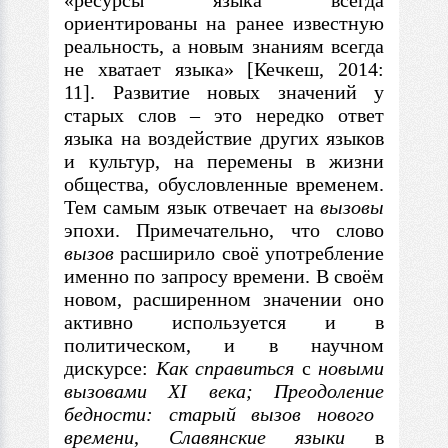
«ресурсы языка всегда
ориентированы на ранее известную
реальность, а новым знаниям всегда
не хватает языка» [Кечкеш, 2014:
11]. Развитие новых значений у
старых слов
–
это нередко ответ
языка на воздействие других языков
и культур, на перемены
в
жизни
общества, обусловленные временем.
Тем самым язык отвечает на
вызовы
эпохи. Примечательно, что слово
вызов
расширило своё употребление
именно по запросу времени.
В
своём
новом, расширенном значении оно
активно используется и
в
политическом, и
в
научном
дискурсе:
Как справиться
с
новыми
вызовами XI века; Преодоление
бедности: старый вызов нового
времени
,
Славянские языки
в