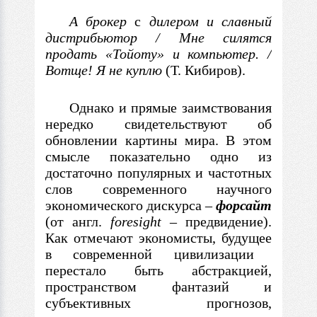
А брокер
с
дилером и славный
дистрибьютор / Мне
силятся
продать «Тойоту» и компьютер. /
Вотще! Я не куплю
(Т. Кибиров).
Однако и прямые заимствования
нередко свидетельствуют об
обновлении картины мира.
В
этом
смысле показательно одно из
достаточно популярных и частотных
слов современного научного
экономического дискурса
–
форсайт
(от англ.
foresight
–
предвидение).
Как отмечают экономисты, будущее
в
современной цивилизации
перестало быть абстракцией,
пространством фантазий и
субъективных прогнозов,