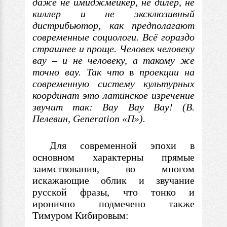
даже не имиджмейкер, не
дилер, не
киллер и не эксклюзивный
дистрибьютор, как предполагают
современные
социологи. Всё гораздо
страшнее и проще. Человек человеку
вау
–
и
не человеку, а такому же
точно вау. Так что
в
проекции на
современную систему культурных
координат это латинское изречение
звучит
так: Вау Вау Вау! (В.
Пелевин, Generation «П
»
).
Для современной эпохи
в
основном характерны прямые
заимствования, во многом
искажающие облик и звучание
русской фразы, что тонко и
иронично подмечено также
Тимуром Кибировым: