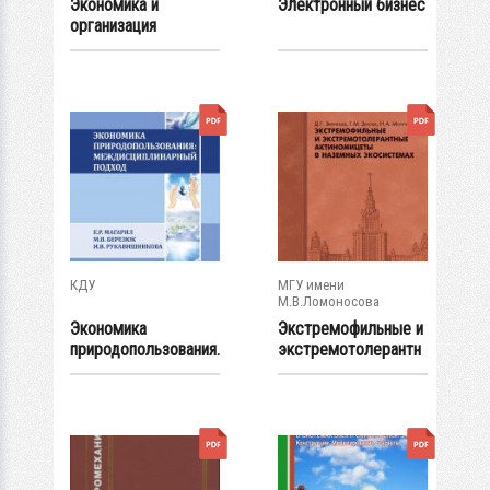
Экономика и
Электронный бизнес
организация
производства на...
КДУ
МГУ имени
М.В.Ломоносова
Экономика
Экстремофильные и
природопользования.
экстремотолерантн
Междисциплинарны
ые...
й...