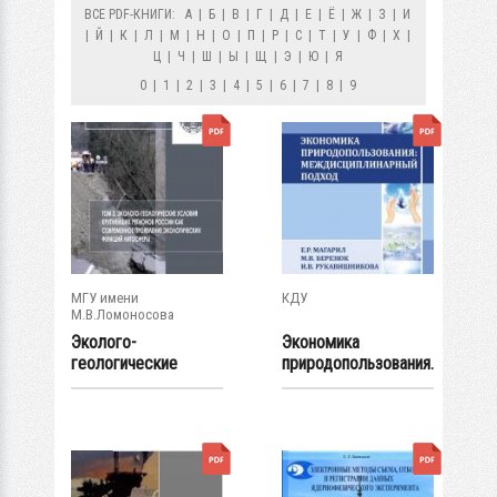
ВСЕ PDF-КНИГИ:
А
|
Б
|
В
|
Г
|
Д
|
Е
|
Ё
|
Ж
|
З
|
И
|
Й
|
К
|
Л
|
М
|
Н
|
О
|
П
|
Р
|
С
|
Т
|
У
|
Ф
|
Х
|
Ц
|
Ч
|
Ш
|
Ы
|
Щ
|
Э
|
Ю
|
Я
0
|
1
|
2
|
3
|
4
|
5
|
6
|
7
|
8
|
9
МГУ имени
КДУ
М.В.Ломоносова
Эколого-
Экономика
геологические
природопользования.
условия России. Том
Междисциплинарны
3....
й...