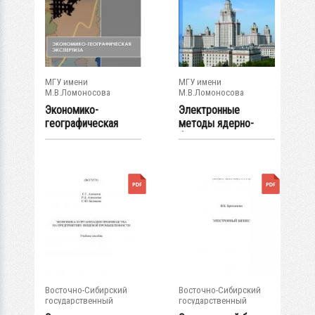
МГУ имени
МГУ имени
М.В.Ломоносова
М.В.Ломоносова
Экономико-
Электронные
географическая
методы ядерно-
экспертиза
физического
эксперимента
Восточно-Сибирский
Восточно-Сибирский
государственный
государственный
университет...
университет...