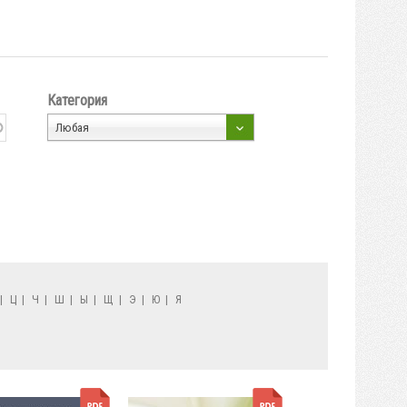
Категория
Любая
|
Ц
|
Ч
|
Ш
|
Ы
|
Щ
|
Э
|
Ю
|
Я