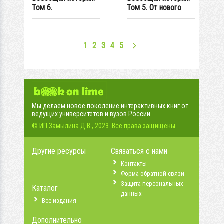
Том 6.
Том 5. От нового
Современность и...
времени к...
1
2
3
4
5
Мы делаем новое поколение интерактивных книг от
ведущих университетов и вузов России.
© ИП Замылина Д.В., 2023. Все права защищены.
Другие ресурсы
Связаться с нами
Контакты
Форма обратной связи
Защита персональных
Каталог
данных
Все издания
Дополнительно