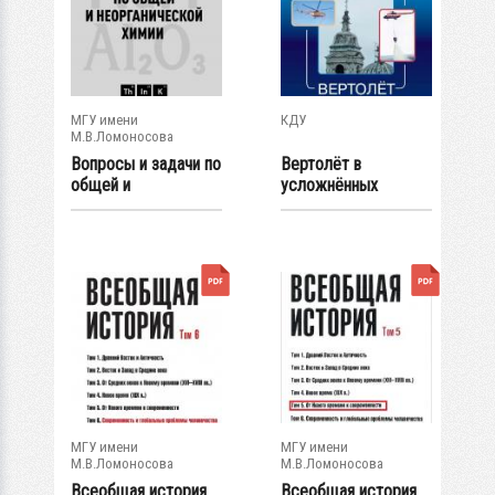
МГУ имени
КДУ
М.В.Ломоносова
Вопросы и задачи по
Вертолёт в
общей и
усложнённых
неорганической
условиях
химии
эксплуатации:...
МГУ имени
МГУ имени
М.В.Ломоносова
М.В.Ломоносова
Всеобщая история.
Всеобщая история.