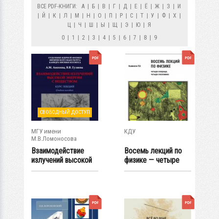
ВСЕ PDF-КНИГИ:
А
|
Б
|
В
|
Г
|
Д
|
Е
|
Ё
|
Ж
|
З
|
И
|
Й
|
К
|
Л
|
М
|
Н
|
О
|
П
|
Р
|
С
|
Т
|
У
|
Ф
|
Х
|
Ц
|
Ч
|
Ш
|
Ы
|
Щ
|
Э
|
Ю
|
Я
0
|
1
|
2
|
3
|
4
|
5
|
6
|
7
|
8
|
9
СВОБОДНЫЙ ДОСТУП
МГУ имени
КДУ
М.В.Ломоносова
Взаимодействие
Восемь лекций по
излучений высокой
физике — четыре
энергии c...
попроще, четыре...