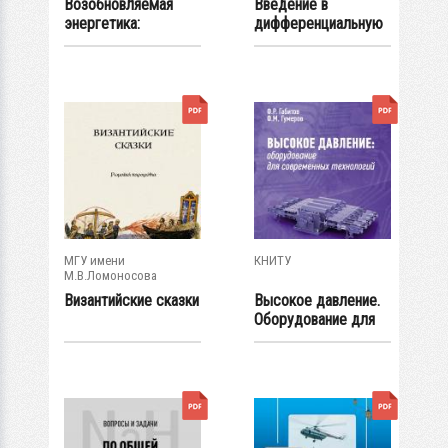
Возобновляемая
Введение в
энергетика:
дифференциальную
экономические
геометрию:
оценки...
Учебное...
МГУ имени
КНИТУ
М.В.Ломоносова
Византийские сказки
Высокое давление.
Оборудование для
современных...