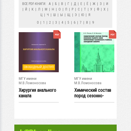
ВСЕ PDF-КНИГИ:
А
|
Б
|
В
|
Г
|
Д
|
Е
|
Ё
|
Ж
|
З
|
И
|
Й
|
К
|
Л
|
М
|
Н
|
О
|
П
|
Р
|
С
|
Т
|
У
|
Ф
|
Х
|
Ц
|
Ч
|
Ш
|
Ы
|
Щ
|
Э
|
Ю
|
Я
0
|
1
|
2
|
3
|
4
|
5
|
6
|
7
|
8
|
9
СВОБОДНЫЙ ДОСТУП
МГУ имени
МГУ имени
М.В.Ломоносова
М.В.Ломоносова
Хирургия анального
Химический состав
канала
пород сезонно-
талого слоя...