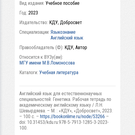
Вид издания:
Учебное пособие
Год:
2023
Издательство:
КДУ, Добросвет
Специализации:
Языкознание
Английский язык
Правообладатель (©):
КДУ, Автор
Относится к ВУЗу(ам):
МГУ имени М.В.Ломоносова
Каталоги:
Учебная литература
Английский язык для естественнонаучных
специальностей: Генетика. Рабочая тетрадь по
академическому английскому языку / Л.Н.
Шевырдяева. – М. : «КДУ», «Добросвет», 2023.
– 100 с. –
https://bookonlime.ru/node/53266
–
doi: 10.31453/kdu.ru.978-5-7913-1285-3-2023-
100.