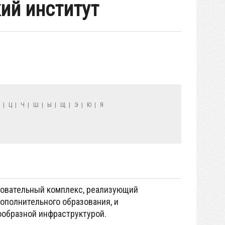
ий институт
Х
|
Ц
|
Ч
|
Ш
|
Ы
|
Щ
|
Э
|
Ю
|
Я
зовательный комплекс, реализующий
ополнительного образования, и
ообразной инфраструктурой.