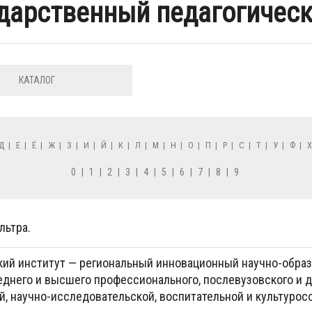
дарственный педагогическ
КАТАЛОГ
Д
|
Е
|
Ё
|
Ж
|
З
|
И
|
Й
|
К
|
Л
|
М
|
Н
|
О
|
П
|
Р
|
С
|
Т
|
У
|
Ф
|
0
|
1
|
2
|
3
|
4
|
5
|
6
|
7
|
8
|
9
льтра.
кий институт — региональный инновационный научно-обра
еднего и высшего профессионального, послевузовского и д
, научно-исследовательской, воспитательной и культурос