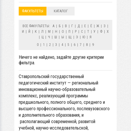
ФАКУЛЬТЕТЫ
КАТАЛОГ
ВСЕ ФАКУЛЬТЕТЫ:
А
|
Б
|
В
|
Г
|
Д
|
Е
|
Ё
|
Ж
|
З
|
И
|
Й
|
К
|
Л
|
М
|
Н
|
О
|
П
|
Р
|
С
|
Т
|
У
|
Ф
|
Х
|
Ц
|
Ч
|
Ш
|
Ы
|
Щ
|
Э
|
Ю
|
Я
0
|
1
|
2
|
3
|
4
|
5
|
6
|
7
|
8
|
9
Ничего не найдено, задайте другие критерии
фильтра.
Ставропольский государственный
педагогический институт — региональный
инновационный научно-образовательный
комплекс, реализующий программы
предшкольного, полного общего, среднего и
высшего профессионального, послевузовского
и дополнительного образования, и
располагающий современной, развитой
учебной, научно-исследовательской,