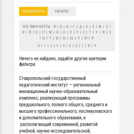
ФАКУЛЬТЕТЫ
КАТАЛОГ
ВСЕ ФАКУЛЬТЕТЫ:
А
|
Б
|
В
|
Г
|
Д
|
Е
|
Ё
|
Ж
|
З
|
И
|
Й
|
К
|
Л
|
М
|
Н
|
О
|
П
|
Р
|
С
|
Т
|
У
|
Ф
|
Х
|
Ц
|
Ч
|
Ш
|
Ы
|
Щ
|
Э
|
Ю
|
Я
0
|
1
|
2
|
3
|
4
|
5
|
6
|
7
|
8
|
9
Ничего не найдено, задайте другие критерии
фильтра.
Ставропольский государственный
педагогический институт — региональный
инновационный научно-образовательный
комплекс, реализующий программы
предшкольного, полного общего, среднего и
высшего профессионального, послевузовского
и дополнительного образования, и
располагающий современной, развитой
учебной, научно-исследовательской,