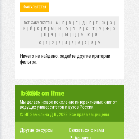
ФАКУЛЬТЕТЫ
ВСЕ ФАКУЛЬТЕТЫ:
А
|
Б
|
В
|
Г
|
Д
|
Е
|
Ё
|
Ж
|
З
|
И
|
Й
|
К
|
Л
|
М
|
Н
|
О
|
П
|
Р
|
С
|
Т
|
У
|
Ф
|
Х
|
Ц
|
Ч
|
Ш
|
Ы
|
Щ
|
Э
|
Ю
|
Я
0
|
1
|
2
|
3
|
4
|
5
|
6
|
7
|
8
|
9
Ничего не найдено, задайте другие критерии
фильтра.
Мы делаем новое поколение интерактивных книг от
ведущих университетов и вузов России.
© ИП Замылина Д.В., 2023. Все права защищены.
Другие ресурсы
Связаться с нами
Контакты