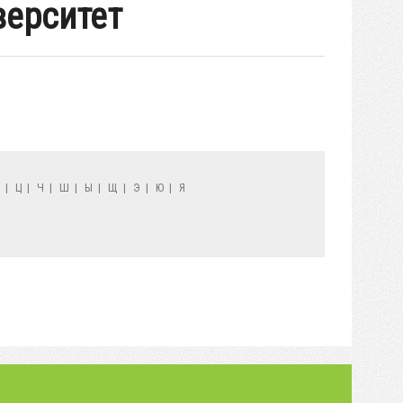
верситет
Х
|
Ц
|
Ч
|
Ш
|
Ы
|
Щ
|
Э
|
Ю
|
Я