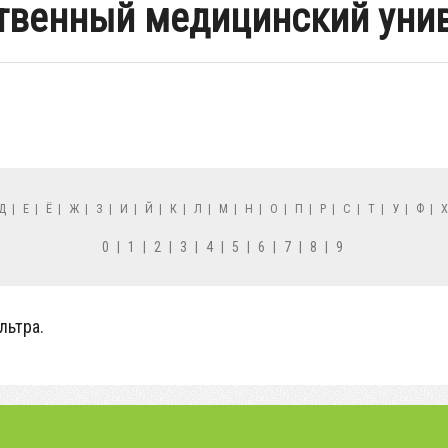
твенный медицинский уни
Д
|
Е
|
Ё
|
Ж
|
З
|
И
|
Й
|
К
|
Л
|
М
|
Н
|
О
|
П
|
Р
|
С
|
Т
|
У
|
Ф
|
0
|
1
|
2
|
3
|
4
|
5
|
6
|
7
|
8
|
9
льтра.