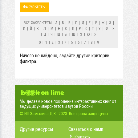
ФАКУЛЬТЕТЫ
ВСЕ ФАКУЛЬТЕТЫ:
А
|
Б
|
В
|
Г
|
Д
|
Е
|
Ё
|
Ж
|
З
|
И
|
Й
|
К
|
Л
|
М
|
Н
|
О
|
П
|
Р
|
С
|
Т
|
У
|
Ф
|
Х
|
Ц
|
Ч
|
Ш
|
Ы
|
Щ
|
Э
|
Ю
|
Я
0
|
1
|
2
|
3
|
4
|
5
|
6
|
7
|
8
|
9
Ничего не найдено, задайте другие критерии
фильтра.
Мы делаем новое поколение интерактивных книг от
ведущих университетов и вузов России.
© ИП Замылина Д.В., 2023. Все права защищены.
Другие ресурсы
Связаться с нами
Контакты