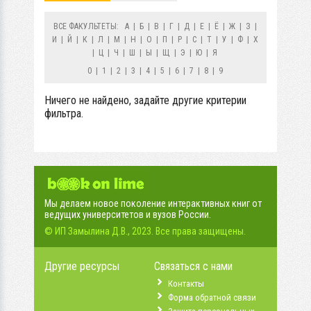
ВСЕ ФАКУЛЬТЕТЫ:
А
|
Б
|
В
|
Г
|
Д
|
Е
|
Ё
|
Ж
|
З
|
И
|
Й
|
К
|
Л
|
М
|
Н
|
О
|
П
|
Р
|
С
|
Т
|
У
|
Ф
|
Х
|
Ц
|
Ч
|
Ш
|
Ы
|
Щ
|
Э
|
Ю
|
Я
0
|
1
|
2
|
3
|
4
|
5
|
6
|
7
|
8
|
9
Ничего не найдено, задайте другие критерии
фильтра.
Мы делаем новое поколение интерактивных книг от
ведущих университетов и вузов России.
© ИП Замылина Д.В., 2023. Все права защищены.
Другие ресурсы
Связаться с нами
Контакты
Форма обратной связи