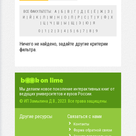
ВСЕ ФАКУЛЬТЕТЫ:
А
|
Б
|
В
|
Г
|
Д
|
Е
|
Ё
|
Ж
|
З
|
И
|
Й
|
К
|
Л
|
М
|
Н
|
О
|
П
|
Р
|
С
|
Т
|
У
|
Ф
|
Х
|
Ц
|
Ч
|
Ш
|
Ы
|
Щ
|
Э
|
Ю
|
Я
0
|
1
|
2
|
3
|
4
|
5
|
6
|
7
|
8
|
9
Ничего не найдено, задайте другие критерии
фильтра.
Мы делаем новое поколение интерактивных книг от
ведущих университетов и вузов России.
© ИП Замылина Д.В., 2023. Все права защищены.
Другие ресурсы
Связаться с нами
Контакты
Форма обратной связи