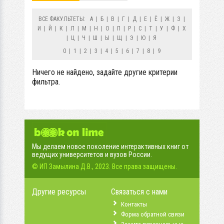
ВСЕ ФАКУЛЬТЕТЫ:
А
|
Б
|
В
|
Г
|
Д
|
Е
|
Ё
|
Ж
|
З
|
И
|
Й
|
К
|
Л
|
М
|
Н
|
О
|
П
|
Р
|
С
|
Т
|
У
|
Ф
|
Х
|
Ц
|
Ч
|
Ш
|
Ы
|
Щ
|
Э
|
Ю
|
Я
0
|
1
|
2
|
3
|
4
|
5
|
6
|
7
|
8
|
9
Ничего не найдено, задайте другие критерии
фильтра.
Мы делаем новое поколение интерактивных книг от
ведущих университетов и вузов России.
© ИП Замылина Д.В., 2023. Все права защищены.
Другие ресурсы
Связаться с нами
Контакты
Форма обратной связи