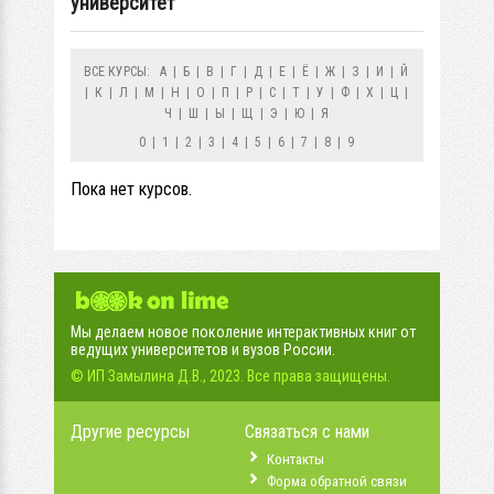
университет
ВСЕ КУРСЫ:
А
|
Б
|
В
|
Г
|
Д
|
Е
|
Ё
|
Ж
|
З
|
И
|
Й
|
К
|
Л
|
М
|
Н
|
О
|
П
|
Р
|
С
|
Т
|
У
|
Ф
|
Х
|
Ц
|
Ч
|
Ш
|
Ы
|
Щ
|
Э
|
Ю
|
Я
0
|
1
|
2
|
3
|
4
|
5
|
6
|
7
|
8
|
9
Пока нет курсов.
Мы делаем новое поколение интерактивных книг от
ведущих университетов и вузов России.
© ИП Замылина Д.В., 2023. Все права защищены.
Другие ресурсы
Связаться с нами
Контакты
Форма обратной связи