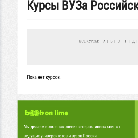
Курсы ВУЗа Российск
ВСЕ КУРСЫ:
А
|
Б
|
В
|
Г
|
Д
Пока нет курсов.
Мы делаем новое поколение интерактивных книг от
ведущих университетов и вузов России.