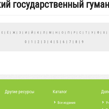
ий государственный гума
|
Е
|
Ё
|
Ж
|
З
|
И
|
Й
|
К
|
Л
|
М
|
Н
|
О
|
П
|
Р
|
С
|
Т
|
У
|
Ф
|
Х
|
0
|
1
|
2
|
3
|
4
|
5
|
6
|
7
|
8
|
9
Другие ресурсы
Каталог
Доп
Все издания
У