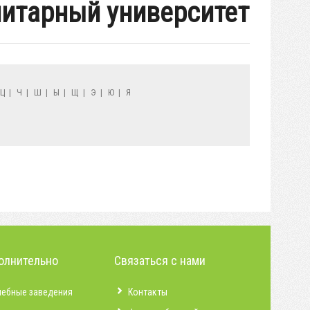
нитарный университет
Ц
|
Ч
|
Ш
|
Ы
|
Щ
|
Э
|
Ю
|
Я
олнительно
Связаться с нами
чебные заведения
Контакты