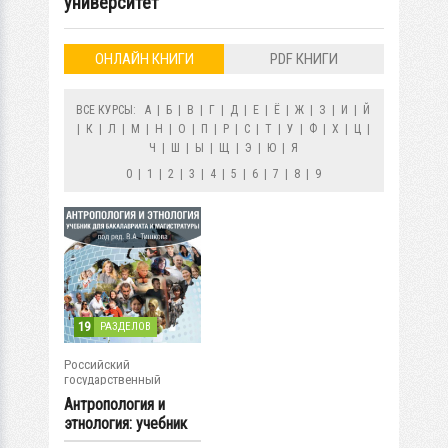
университет
ОНЛАЙН КНИГИ
PDF КНИГИ
ВСЕ КУРСЫ:
А
|
Б
|
В
|
Г
|
Д
|
Е
|
Ё
|
Ж
|
З
|
И
|
Й
|
К
|
Л
|
М
|
Н
|
О
|
П
|
Р
|
С
|
Т
|
У
|
Ф
|
Х
|
Ц
|
Ч
|
Ш
|
Ы
|
Щ
|
Э
|
Ю
|
Я
0
|
1
|
2
|
3
|
4
|
5
|
6
|
7
|
8
|
9
19
РАЗДЕЛОВ
Российский
государственный
гуманитарный...
Антропология и
этнология: учебник
для...