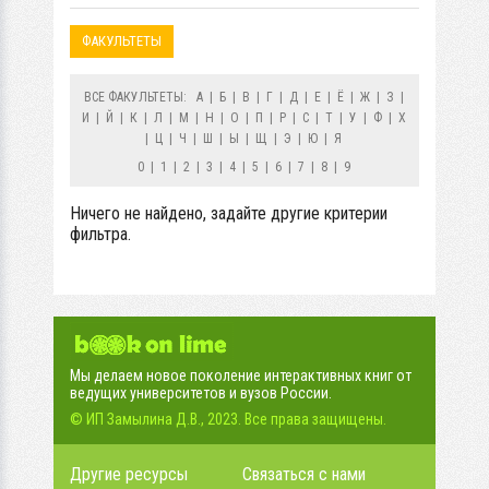
ФАКУЛЬТЕТЫ
ВСЕ ФАКУЛЬТЕТЫ:
А
|
Б
|
В
|
Г
|
Д
|
Е
|
Ё
|
Ж
|
З
|
И
|
Й
|
К
|
Л
|
М
|
Н
|
О
|
П
|
Р
|
С
|
Т
|
У
|
Ф
|
Х
|
Ц
|
Ч
|
Ш
|
Ы
|
Щ
|
Э
|
Ю
|
Я
0
|
1
|
2
|
3
|
4
|
5
|
6
|
7
|
8
|
9
Ничего не найдено, задайте другие критерии
фильтра.
Мы делаем новое поколение интерактивных книг от
ведущих университетов и вузов России.
© ИП Замылина Д.В., 2023. Все права защищены.
Другие ресурсы
Связаться с нами