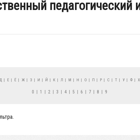
твенный педагогический и
Д
|
Е
|
Ё
|
Ж
|
З
|
И
|
Й
|
К
|
Л
|
М
|
Н
|
О
|
П
|
Р
|
С
|
Т
|
У
|
Ф
|
0
|
1
|
2
|
3
|
4
|
5
|
6
|
7
|
8
|
9
льтра.