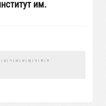
нститут им.
Х
|
Ц
|
Ч
|
Ш
|
Ы
|
Щ
|
Э
|
Ю
|
Я