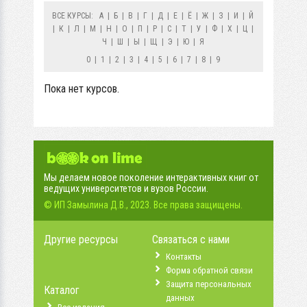
ВСЕ КУРСЫ:
А
|
Б
|
В
|
Г
|
Д
|
Е
|
Ё
|
Ж
|
З
|
И
|
Й
|
К
|
Л
|
М
|
Н
|
О
|
П
|
Р
|
С
|
Т
|
У
|
Ф
|
Х
|
Ц
|
Ч
|
Ш
|
Ы
|
Щ
|
Э
|
Ю
|
Я
0
|
1
|
2
|
3
|
4
|
5
|
6
|
7
|
8
|
9
Пока нет курсов.
Мы делаем новое поколение интерактивных книг от
ведущих университетов и вузов России.
© ИП Замылина Д.В., 2023. Все права защищены.
Другие ресурсы
Связаться с нами
Контакты
Форма обратной связи
Защита персональных
Каталог
данных