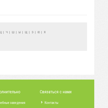
Ц
|
Ч
|
Ш
|
Ы
|
Щ
|
Э
|
Ю
|
Я
олнительно
Связаться с нами
чебные заведения
Контакты