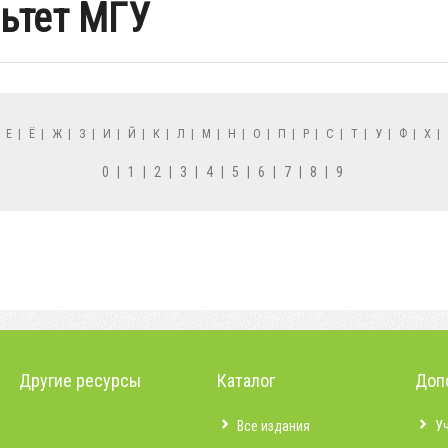
ьтет МГУ
|
Е
|
Ё
|
Ж
|
З
|
И
|
Й
|
К
|
Л
|
М
|
Н
|
О
|
П
|
Р
|
С
|
Т
|
У
|
Ф
|
Х
|
0
|
1
|
2
|
3
|
4
|
5
|
6
|
7
|
8
|
9
Другие ресурсы
Каталог
Доп
Все издания
У