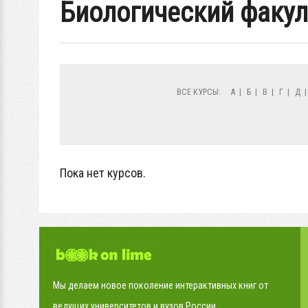
Биологический факул
ВСЕ КУРСЫ:
А
|
Б
|
В
|
Г
|
Д
Пока нет курсов.
Мы делаем новое поколение интерактивных книг от
ведущих университетов и вузов России.