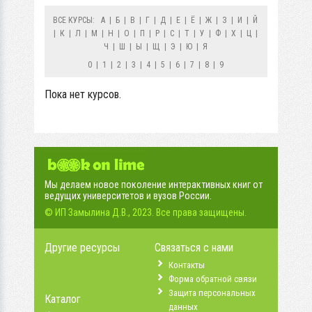
ВСЕ КУРСЫ:
А
|
Б
|
В
|
Г
|
Д
|
Е
|
Ё
|
Ж
|
З
|
И
|
Й
|
К
|
Л
|
М
|
Н
|
О
|
П
|
Р
|
С
|
Т
|
У
|
Ф
|
Х
|
Ц
|
Ч
|
Ш
|
Ы
|
Щ
|
Э
|
Ю
|
Я
0
|
1
|
2
|
3
|
4
|
5
|
6
|
7
|
8
|
9
Пока нет курсов.
Мы делаем новое поколение интерактивных книг от
ведущих университетов и вузов России.
© ИП Замылина Д.В., 2023. Все права защищены.
Другие ресурсы
Связаться с нами
Контакты
Форма обратной связи
Защита персональных
Каталог
данных