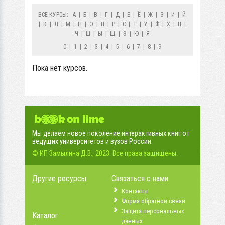
ВСЕ КУРСЫ:
А
|
Б
|
В
|
Г
|
Д
|
Е
|
Ё
|
Ж
|
З
|
И
|
Й
|
К
|
Л
|
М
|
Н
|
О
|
П
|
Р
|
С
|
Т
|
У
|
Ф
|
Х
|
Ц
|
Ч
|
Ш
|
Ы
|
Щ
|
Э
|
Ю
|
Я
0
|
1
|
2
|
3
|
4
|
5
|
6
|
7
|
8
|
9
Пока нет курсов.
Мы делаем новое поколение интерактивных книг от
ведущих университетов и вузов России.
© ИП Замылина Д.В., 2023. Все права защищены.
Другие ресурсы
Связаться с нами
Контакты
Форма обратной связи
Защита персональных
Каталог
данных