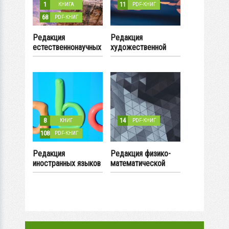
1
11
КНИГА
PDF-КНИГ
68
PDF-КНИГ
Редакция
Редакция
естественнонаучных
художественной
дисциплин
литературы
8
14
КНИГ
PDF-КНИГ
108
PDF-КНИГ
Редакция
Редакция физико-
иностранных языков
математической
литературы