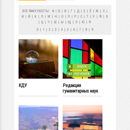
ВСЕ ФАКУЛЬТЕТЫ:
А
|
Б
|
В
|
Г
|
Д
|
Е
|
Ё
|
Ж
|
З
|
И
|
Й
|
К
|
Л
|
М
|
Н
|
О
|
П
|
Р
|
С
|
Т
|
У
|
Ф
|
Х
|
Ц
|
Ч
|
Ш
|
Ы
|
Щ
|
Э
|
Ю
|
Я
0
|
1
|
2
|
3
|
4
|
5
|
6
|
7
|
8
|
9
4
КНИГИ
161
PDF-КНИГА
КДУ
Редакция
гуманитарных наук