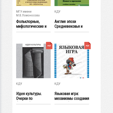
МГУ имени
КДУ
М.В.Ломоносова
Фольклорные,
Англия эпохи
мифологические и
Средневековья и
библейские
раннего Нового...
архетипы...
КДУ
КДУ
Идея культуры.
Языковая игра:
Очерки по
механизмы создания
философии культуры
и способы...