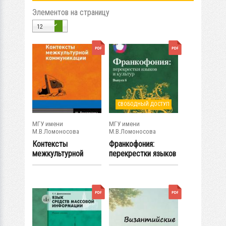
Элементов на страницу
12
СВОБОДНЫЙ ДОСТУП
МГУ имени
МГУ имени
М.В.Ломоносова
М.В.Ломоносова
Контексты
Франкофония:
межкультурной
перекрестки языков
коммуникации
и культур. Выпуск...