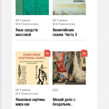
МГУ имени
МГУ имени
М.В.Ломоносова
М.В.Ломоносова
Язык средств
Византийские
массовой
сказки. Часть 3
информации
МГУ имени
КДУ
М.В.Ломоносова
Языковые картины
Мешай дело с
мира как
бездельем...
производные...