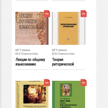
МГУ имени
МГУ имени
М.В.Ломоносова
М.В.Ломоносова
Лекции по общему
Теория
языкознанию
риторической
аргументации