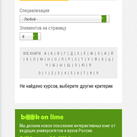
Специализация
- Любой -
Элементов на страницу
8
ВСЕ КНИГИ:
А
|
Б
|
В
|
Г
|
Д
|
Е
|
Ё
|
Ж
|
З
|
И
|
Й
|
К
|
Л
|
М
|
Н
|
О
|
П
|
Р
|
С
|
Т
|
У
|
Ф
|
Х
|
Ц
|
Ч
|
Ш
|
Ы
|
Щ
|
Э
|
Ю
|
Я
0
|
1
|
2
|
3
|
4
|
5
|
6
|
7
|
8
|
9
Не найдено курсов, выберите другие критерии.
Мы делаем новое поколение интерактивных книг от
ведущих университетов и вузов России.