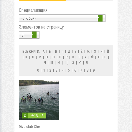
Специализация
- Любой -
Элементов на страницу
8
ВСЕ КНИГИ:
А
|
Б
|
В
|
Г
|
Д
|
Е
|
Ё
|
Ж
|
З
|
И
|
Й
|
К
|
Л
|
М
|
Н
|
О
|
П
|
Р
|
С
|
Т
|
У
|
Ф
|
Х
|
Ц
|
Ч
|
Ш
|
Ы
|
Щ
|
Э
|
Ю
|
Я
0
|
1
|
2
|
3
|
4
|
5
|
6
|
7
|
8
|
9
2
РАЗДЕЛА
Dive club Che