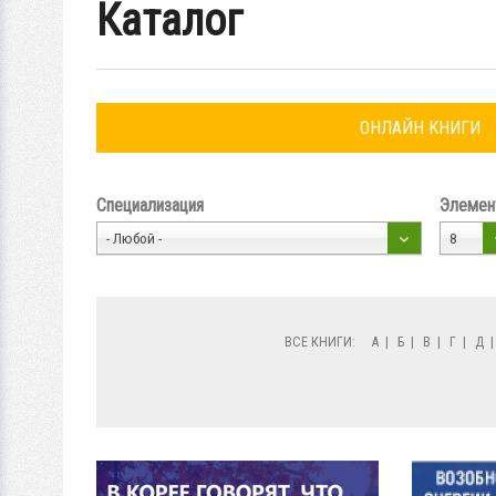
Каталог
ОНЛАЙН КНИГИ
Специализация
Элемент
- Любой -
8
ВСЕ КНИГИ:
А
|
Б
|
В
|
Г
|
Д