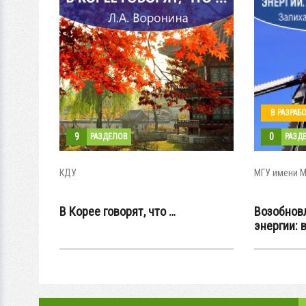
В РАЗРАБ
9
0
РАЗДЕЛОВ
РАЗД
КДУ
МГУ имени 
В Корее говорят, что …
Возобнов
энергии: 