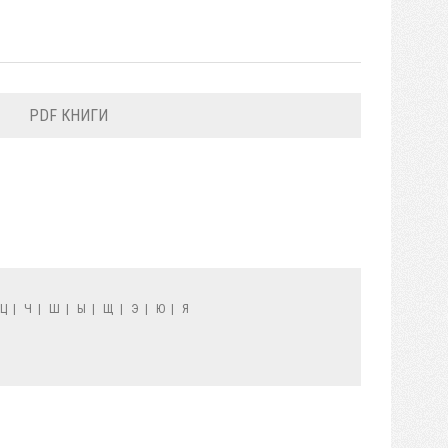
PDF КНИГИ
Ц
|
Ч
|
Ш
|
Ы
|
Щ
|
Э
|
Ю
|
Я