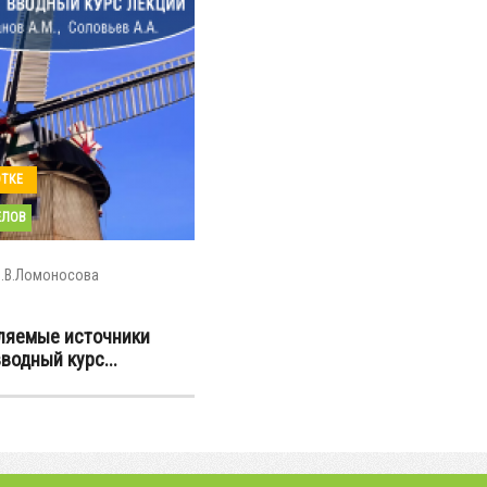
ОТКЕ
ЕЛОВ
М.В.Ломоносова
ляемые источники
вводный курс...