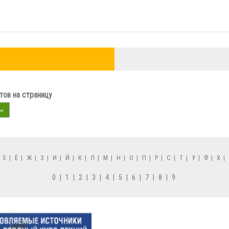
ов на страницу
|
Е
|
Ё
|
Ж
|
З
|
И
|
Й
|
К
|
Л
|
М
|
Н
|
О
|
П
|
Р
|
С
|
Т
|
У
|
Ф
|
Х
|
0
|
1
|
2
|
3
|
4
|
5
|
6
|
7
|
8
|
9