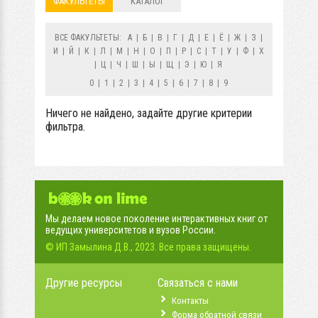
ФАКУЛЬТЕТЫ
КАТАЛОГ
ВСЕ ФАКУЛЬТЕТЫ:
А
|
Б
|
В
|
Г
|
Д
|
Е
|
Ё
|
Ж
|
З
|
И
|
Й
|
К
|
Л
|
М
|
Н
|
О
|
П
|
Р
|
С
|
Т
|
У
|
Ф
|
Х
|
Ц
|
Ч
|
Ш
|
Ы
|
Щ
|
Э
|
Ю
|
Я
0
|
1
|
2
|
3
|
4
|
5
|
6
|
7
|
8
|
9
Ничего не найдено, задайте другие критерии
фильтра.
Мы делаем новое поколение интерактивных книг от
ведущих университетов и вузов России.
© ИП Замылина Д.В., 2023. Все права защищены.
Другие ресурсы
Связаться с нами
Контакты
Форма обратной связи