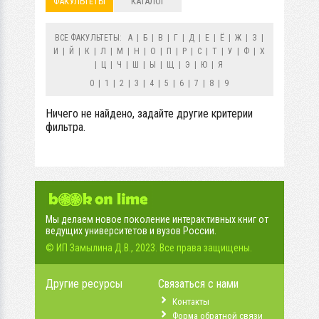
ФАКУЛЬТЕТЫ
КАТАЛОГ
ВСЕ ФАКУЛЬТЕТЫ:
А
|
Б
|
В
|
Г
|
Д
|
Е
|
Ё
|
Ж
|
З
|
И
|
Й
|
К
|
Л
|
М
|
Н
|
О
|
П
|
Р
|
С
|
Т
|
У
|
Ф
|
Х
|
Ц
|
Ч
|
Ш
|
Ы
|
Щ
|
Э
|
Ю
|
Я
0
|
1
|
2
|
3
|
4
|
5
|
6
|
7
|
8
|
9
Ничего не найдено, задайте другие критерии
фильтра.
Мы делаем новое поколение интерактивных книг от
ведущих университетов и вузов России.
© ИП Замылина Д.В., 2023. Все права защищены.
Другие ресурсы
Связаться с нами
Контакты
Форма обратной связи