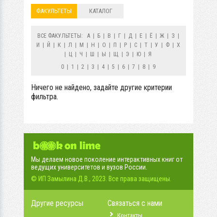
ФАКУЛЬТЕТЫ
КАТАЛОГ
ВСЕ ФАКУЛЬТЕТЫ:
А
|
Б
|
В
|
Г
|
Д
|
Е
|
Ё
|
Ж
|
З
|
И
|
Й
|
К
|
Л
|
М
|
Н
|
О
|
П
|
Р
|
С
|
Т
|
У
|
Ф
|
Х
|
Ц
|
Ч
|
Ш
|
Ы
|
Щ
|
Э
|
Ю
|
Я
0
|
1
|
2
|
3
|
4
|
5
|
6
|
7
|
8
|
9
Ничего не найдено, задайте другие критерии
фильтра.
Мы делаем новое поколение интерактивных книг от
ведущих университетов и вузов России.
© ИП Замылина Д.В., 2023. Все права защищены.
Другие ресурсы
Связаться с нами
Контакты