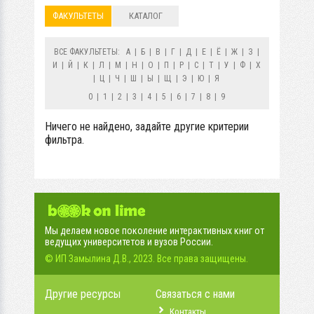
ФАКУЛЬТЕТЫ
КАТАЛОГ
ВСЕ ФАКУЛЬТЕТЫ:
А
|
Б
|
В
|
Г
|
Д
|
Е
|
Ё
|
Ж
|
З
|
И
|
Й
|
К
|
Л
|
М
|
Н
|
О
|
П
|
Р
|
С
|
Т
|
У
|
Ф
|
Х
|
Ц
|
Ч
|
Ш
|
Ы
|
Щ
|
Э
|
Ю
|
Я
0
|
1
|
2
|
3
|
4
|
5
|
6
|
7
|
8
|
9
Ничего не найдено, задайте другие критерии
фильтра.
Мы делаем новое поколение интерактивных книг от
ведущих университетов и вузов России.
© ИП Замылина Д.В., 2023. Все права защищены.
Другие ресурсы
Связаться с нами
Контакты